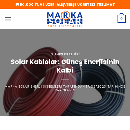
İçeriğe
🚚 50.000 TL VE ÜZERİ ALIŞVERİŞE ÜCRETSİZ TESLİMAT
atla
0
GÜNEŞ ENERJISI
Solar Kablolar: Güneş Enerjisinin
Kalbi
MARKA SOLAR ENERJI SISTEMLERI
TARAFINDAN
17/05/2023
TARIHINDE
YAYINLANDI