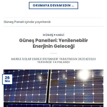
OKUMAYA DEVAM EDIN
→
Güneş Paneli
içinde yayınlandı
GÜNEŞ PANELI
Güneş Panelleri: Yenilenebilir
Enerjinin Geleceği
MARKA SOLAR ENERJI SISTEMLERI
TARAFINDAN
26/04/2023
TARIHINDE YAYINLANDI
26
Nis