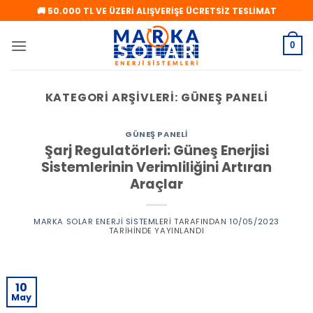
İçeriğe
🚚 50.000 TL VE ÜZERİ ALIŞVERİŞE ÜCRETSİZ TESLİMAT
atla
0
KATEGORI ARŞIVLERI:
GÜNEŞ PANELI
GÜNEŞ PANELI
Şarj Regulatörleri: Güneş Enerjisi
Sistemlerinin Verimliliğini Artıran
Araçlar
MARKA SOLAR ENERJI SISTEMLERI
TARAFINDAN
10/05/2023
TARIHINDE YAYINLANDI
10
May