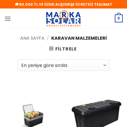
İçeriğe
🚚 50.000 TL VE ÜZERİ ALIŞVERİŞE ÜCRETSİZ TESLİMAT
atla
0
ANA SAYFA
/
KARAVAN MALZEMELERI
FILTRELE