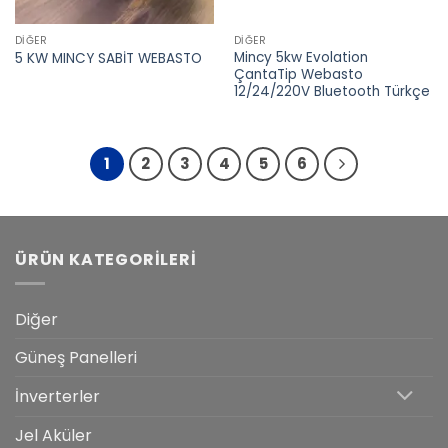
DIĞER
DIĞER
Mincy 5kw Evolation
5 KW MINCY SABİT WEBASTO
ÇantaTip Webasto
12/24/220V Bluetooth Türkçe
1
2
3
4
5
6
ÜRÜN KATEGORILERI
Diğer
Güneş Panelleri
İnverterler
Jel Aküler