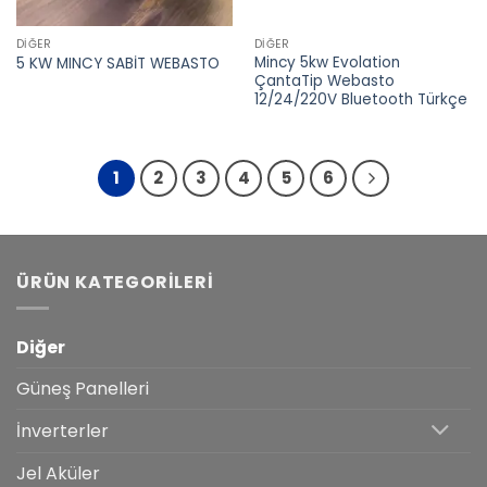
DIĞER
DIĞER
Mincy 5kw Evolation
5 KW MINCY SABİT WEBASTO
ÇantaTip Webasto
12/24/220V Bluetooth Türkçe
1
2
3
4
5
6
ÜRÜN KATEGORILERI
Diğer
Güneş Panelleri
İnverterler
Jel Aküler