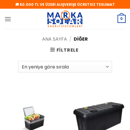
İçeriğe
🚚 50.000 TL VE ÜZERİ ALIŞVERİŞE ÜCRETSİZ TESLİMAT
atla
0
ANA SAYFA
/
DIĞER
FILTRELE