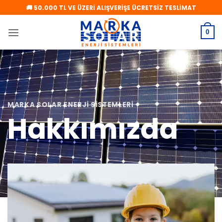
İçeriğe
🚚 50.000 TL VE ÜZERİ ALIŞVERİŞE ÜCRETSİZ TESLİMAT
atla
0
MARKA SOLAR ENERJI SISTEMLERI
Hakkımızda