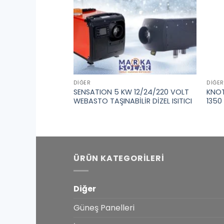
DIĞER
DIĞER
SITICI
SENSATION 5 KW 12/24/220 VOLT
KNOT
ZON
WEBASTO TAŞINABİLİR DİZEL ISITICI
1350
ÜRÜN KATEGORILERI
Diğer
Güneş Panelleri