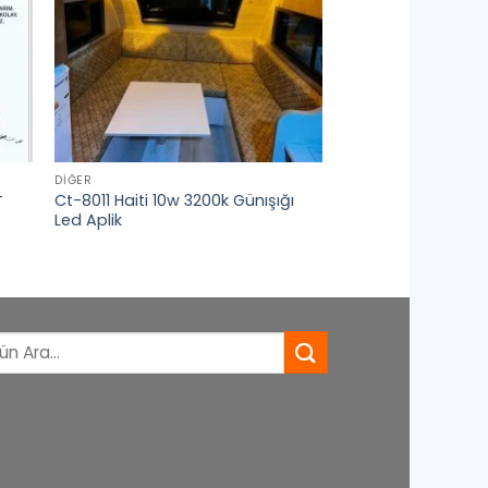
DIĞER
Ct-8011 Haiti 10w 3200k Günışığı
T
Led Aplik
: