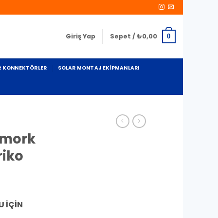
Giriş Yap
Sepet /
₺
0,00
0
R KONNEKTÖRLER
SOLAR MONTAJ EKIPMANLARI
ömork
riko
 İÇİN