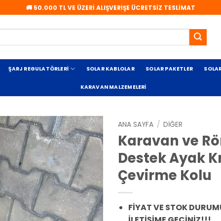
🚚 50.000 TL VE ÜZERİ ALIŞVERİŞE ÜCRETSİZ TESLİMAT
ŞARJ REGULATÖRLERI
SOLAR KABLOLAR
SOLAR PAKETLER
SOLA
KARAVAN MALZEMELERI
ANA SAYFA
/
DIĞER
Karavan ve R
Destek Ayak K
Çevirme Kolu
FİYAT VE STOK DURUMU
İLETİŞİME GEÇİNİZ!!!