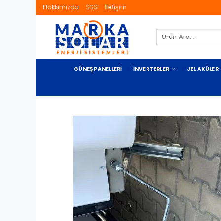
İçeriğe
Hakkımızda
SSS
İletişim
atla
Ara:
GÜNEŞ PANELLERI
İNVERTERLER
JEL AKÜLER