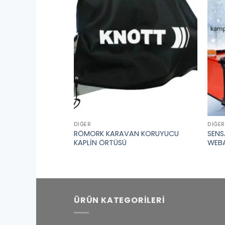
DIĞER
DIĞER
L ISITICI
RÖMORK KARAVAN KORUYUCU
SENS
ZON
KAPLİN ÖRTÜSÜ
WEBA
ÜRÜN KATEGORILERI