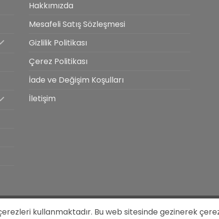
Hakkımızda
Mesafeli Satış Sözleşmesi
Gizlilik Politikası
Çerez Politikası
İade ve Değişim Koşulları
İletişim
Designed by
444 Reklam
 çerezleri kullanmaktadır. Bu web sitesinde gezinerek çere