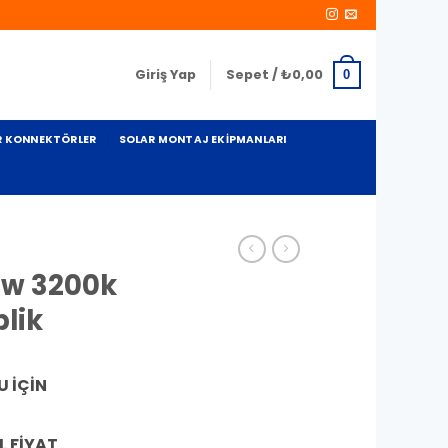
Giriş Yap
Sepet /
₺
0,00
0
R KONNEKTÖRLER
SOLAR MONTAJ EKIPMANLARI
10w 3200k
plik
 İÇİN
L FİYAT