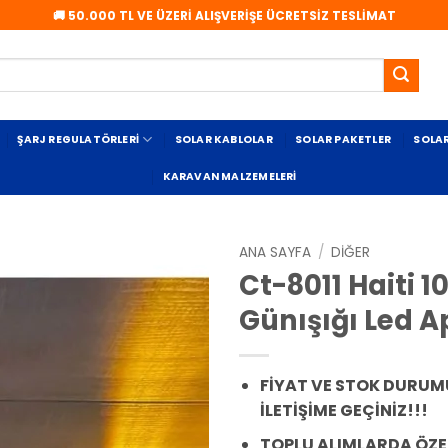
🚚 50.000 TL VE ÜZERİ ALIŞVERİŞE ÜCRETSİZ TESLİMAT
ŞARJ REGULATÖRLERI
SOLAR KABLOLAR
SOLAR PAKETLER
SOLA
KARAVAN MALZEMELERI
ANA SAYFA
/
DIĞER
Ct-8011 Haiti 
Günışığı Led A
FİYAT VE STOK DURUMU
İLETİŞİME GEÇİNİZ!!!
TOPLU ALIMLARDA ÖZE