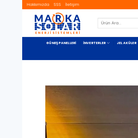
İçeriğe
Hakkımızda
SSS
İletişim
atla
Ara:
GÜNEŞ PANELLERI
İNVERTERLER
JEL AKÜLER